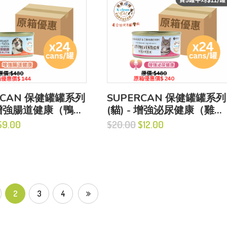
RCAN 保健罐罐系列
SUPERCAN 保健罐罐系列
- 增強腸道健康（鴨肉
(貓) - 增強泌尿健康（雞肉
菊粉+絲蘭粉）
盛宴+蔓越莓)
9.00
$20.00
$12.00
2
3
4