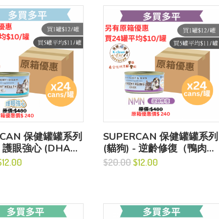
RCAN 保健罐罐系列
SUPERCAN 保健罐罐系列
- 護眼強心 (DHA
(貓狗) - 逆齡修復（鴨肉盛
0g
宴+NMN）
12.00
$20.00
$12.00