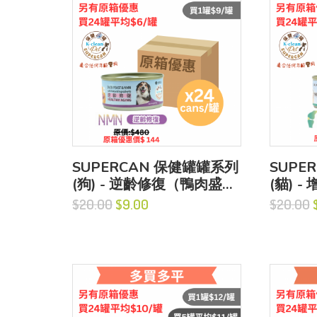
SUPERCAN 保健罐罐系列
SUPE
(狗) - 逆齡修復（鴨肉盛宴
(貓) 
+NMN）
魚盛宴
$20.00
$9.00
$20.00
$