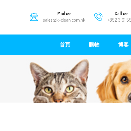
Mail us:
Call us:
sales@k-clean.com.hk
+852 3161 5
首頁
購物
博客