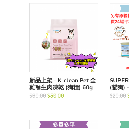
新品上架 - K-clean Pet 全
SUPE
雞🐔生肉凍乾 (狗糧) 60g
(貓狗) 
EPA) 8
$60.00
$50.00
$20.00
$