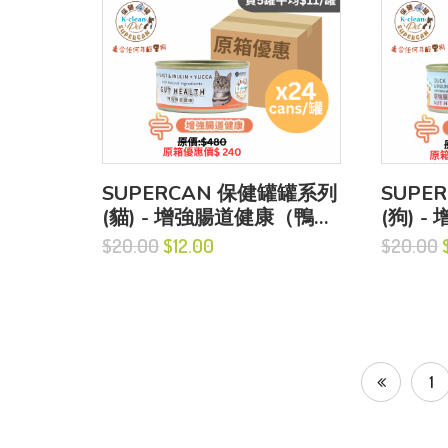
SUPERCAN 保健罐罐系列
SUPE
(貓) - 增強腸道健康（鴨肉
(狗) 
盛宴+菊粉+絲蘭粉)
盛宴+
$20.00
$12.00
$20.00
$
1