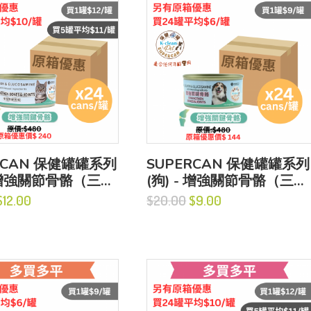
RCAN 保健罐罐系列
SUPERCAN 保健罐罐系列
- 增強關節骨骼（三文
(狗) - 增強關節骨骼（三文
+葡萄糖胺）
魚盛宴+葡萄糖胺）
12.00
$20.00
$9.00