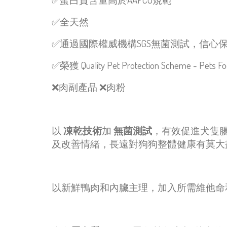
✅
全天然
✅
通過國際權威機構
SGS
無菌測試，信心
✅
榮獲
Quality Pet Protection Scheme - Pets F
❌
肉副產品
❌
肉粉
以
凍乾技術
加
無菌測試
，有效促進犬隻
及改善情緒，長遠對狗狗整體健康有莫大
以新鮮鴨肉和內臟主理，加入所需維他命