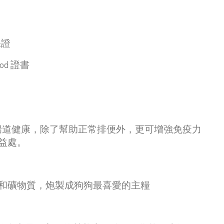
保證
ood
證書
腸道健康，除了幫助正常排便外，更可增強免疫力
益處。
和礦物質，炮製成狗狗最喜愛的主糧