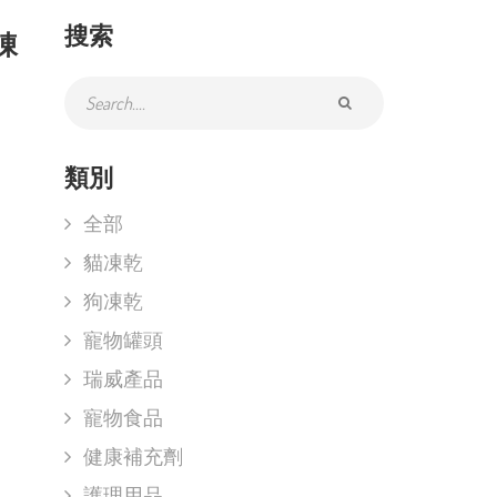
搜索
肉凍
類別
全部
貓凍乾
狗凍乾
寵物罐頭
瑞威產品
寵物食品
健康補充劑
護理用品