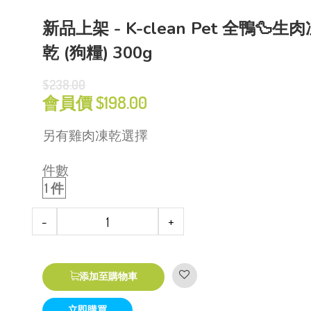
新品上架 - K-clean Pet 全鴨🦆生
乾 (狗糧) 300g
$238.00
會員價 $
198.00
另有雞肉凍乾選擇
件數
1 件
-
+
添加至購物車
立即購買