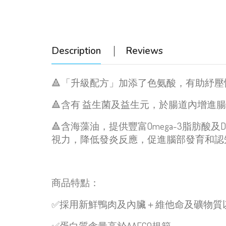
Description
Reviews
🔺「升級配方」加添了色氨酸，有助紓壓
🔺含有 益生菌及益生元，於腸道內增進
🔺含海藻油，提供豐富Omega-3脂肪
視力，降低發炎反應，促進腦部發育和認
商品特點：
✅
採用新鮮鴨肉及內臟＋維他命及礦物質
✅
蛋白質含量高於
AAFCO
規範