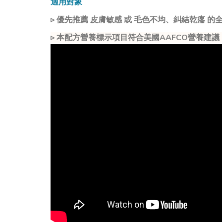
適用對象​
▹ 優先推薦 皮膚敏感 或 毛色不均、糾結乾癟 的
▹ 本配方營養標示項目符合美國AAFCO營養建