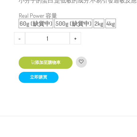
小分子的蛋白,是低敏的成分,不易引發過敏反
Real Power 容量
60g (缺貨中)
500g (缺貨中)
2kg
4kg
-
+
添加至購物車
立即購買