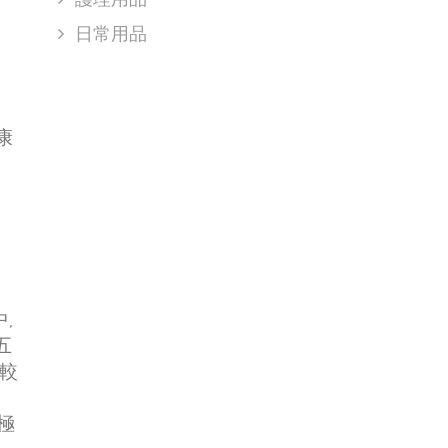
日常用品
康
,
五
,較
極