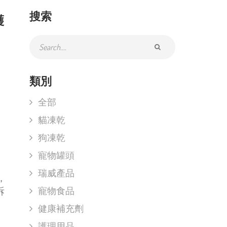
搜索
護
類別
全部
貓凍乾
狗凍乾
寵物罐頭
瑞威產品
，
拆
寵物食品
健康補充劑
護理用品