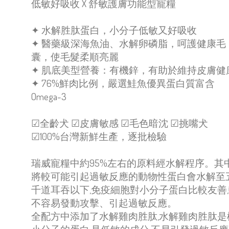
低敏好吸收 X 舒敏護膚功能型寵糧​
✦ 水解胜肽蛋白，小分子低敏又好吸收​
✦ 醫藥級深海魚油、水解卵磷脂，呵護健康毛
囊，使毛髮柔順亮麗
✦ 肌底美型營養：有機鋅，有助於維持皮膚健
✦ 76%鮮肉比例，嚴選鮭魚優異蛋白質富含
Omega-3
☑全齡犬 ☑皮膚敏感 ☑毛色暗沈 ☑挑嘴犬
☑100%台灣新鮮生產，逐批檢驗
瑞威寵糧中約95%左右的原料經水解程序。其中
將較可能引起過敏反應的動物性蛋白會水解至
千道耳吞以下,免疫細胞對小分子蛋白比較友善
不容易發動攻擊、引起過敏反應。
全配方中添加了水解雞肉胜肽,水解雞肉胜肽是