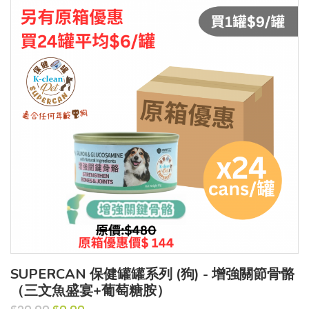
SUPERCAN 保健罐罐系列 (狗) - 增強關節骨骼
（三文魚盛宴+葡萄糖胺）