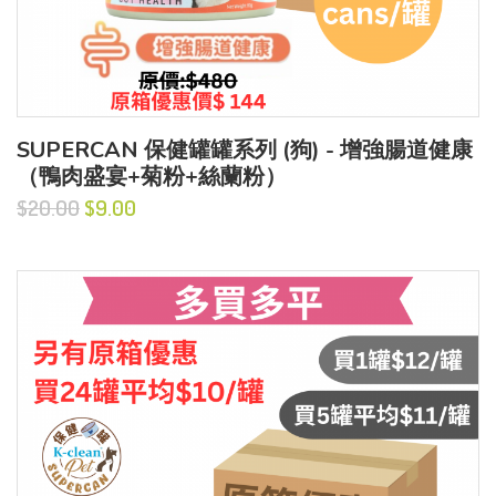
SUPERCAN 保健罐罐系列 (狗) - 增強腸道健康
（鴨肉盛宴+菊粉+絲蘭粉）
$20.00
$9.00